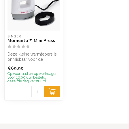
SINGER
Momento™ Mini Press
Deze kleine warmtepers is
onmisbaar voor de
hobbyist! Voor eersteklas
€69,90
resultaten...
Op voorraad en op werkdagen
voor 16.00 uur besteld,
dezelfde dag verstuurd