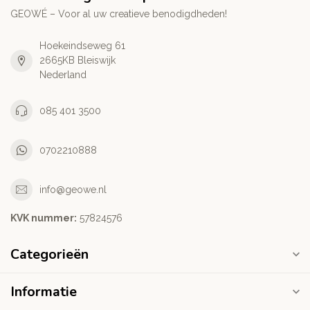
GEOWÉ – Voor al uw creatieve benodigdheden!
Hoekeindseweg 61
2665KB Bleiswijk
Nederland
085 401 3500
0702210888
info@geowe.nl
KVK nummer:
‭57824576‬
Categorieën
Informatie