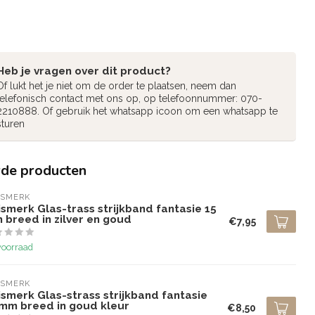
Heb je vragen over dit product?
Of lukt het je niet om de order te plaatsen, neem dan
telefonisch contact met ons op, op telefoonnummer: 070-
2210888. Of gebruik het whatsapp icoon om een whatsapp te
sturen
rde producten
ISMERK
smerk Glas-trass strijkband fantasie 15
 breed in zilver en goud
€7,95
voorraad
ISMERK
smerk Glas-strass strijkband fantasie
 mm breed in goud kleur
€8,50