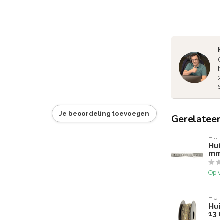
Je beoordeling toevoegen
Gerelatee
HU
Hui
mm
Op 
HU
Hui
13