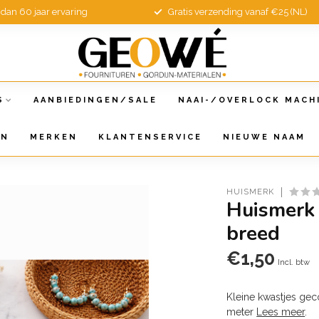
dan 60 jaar ervaring
Gratis verzending vanaf €25 (NL)
S
AANBIEDINGEN/SALE
NAAI-/OVERLOCK MACH
EN
MERKEN
KLANTENSERVICE
NIEUWE NAAM
HUISMERK
Huismerk
breed
€1,50
Incl. btw
Kleine kwastjes ge
meter
Lees meer
.