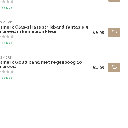
voorraad
ISMERK
smerk Glas-strass strijkband fantasie 9
 breed in kameleon kleur
€6,95
voorraad
ISMERK
ismerk Goud band met regenboog 10
 breed
€1,95
voorraad