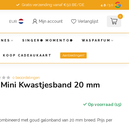
Gratis verzending vanaf €50 BE/DE
4.9
/5.0
0
Mijn account
Verlanglijst
EUR
INES
SINGER® MOMENTO®
WASPARFUM
KOOP CADEAUKAART
Aanbiedingen!
0 beoordelingen
 Mini Kwastjesband 20 mm
Op voorraad (15)
combineerd met goud galonband van 20 mm breed. Prijs per