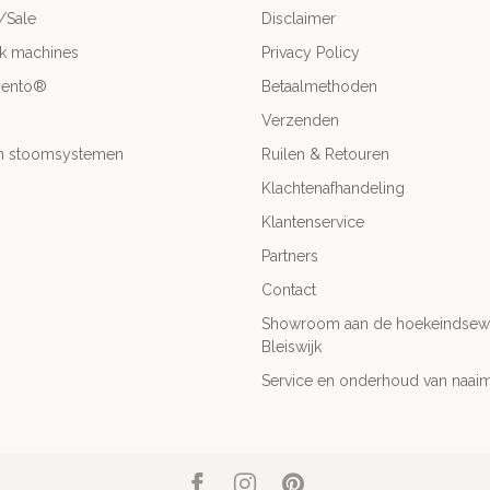
/Sale
Disclaimer
ck machines
Privacy Policy
mento®
Betaalmethoden
Verzenden
- en stoomsystemen
Ruilen & Retouren
Klachtenafhandeling
Klantenservice
Partners
Contact
Showroom aan de hoekeindsewe
Bleiswijk
Service en onderhoud van naai