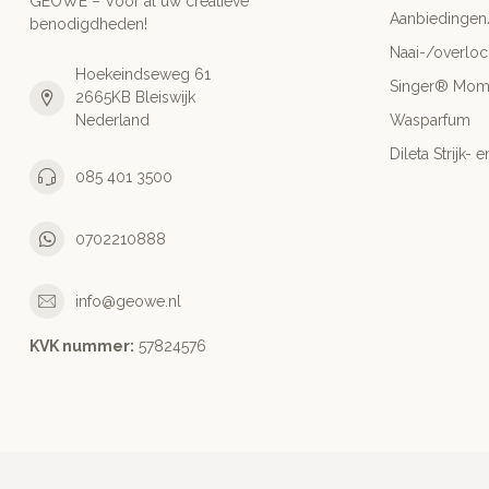
GEOWÉ – Voor al uw creatieve
Aanbiedingen
benodigdheden!
Naai-/overlo
Hoekeindseweg 61
Singer® Mo
2665KB Bleiswijk
Nederland
Wasparfum
Dileta Strijk
085 401 3500
0702210888
info@geowe.nl
KVK nummer:
‭57824576‬