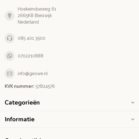
Hoekeindseweg 61
2665KB Bleiswijk
Nederland
085 401 3500
0702210888
info@geowe.nl
KVK nummer:
‭57824576‬
Categorieën
Informatie