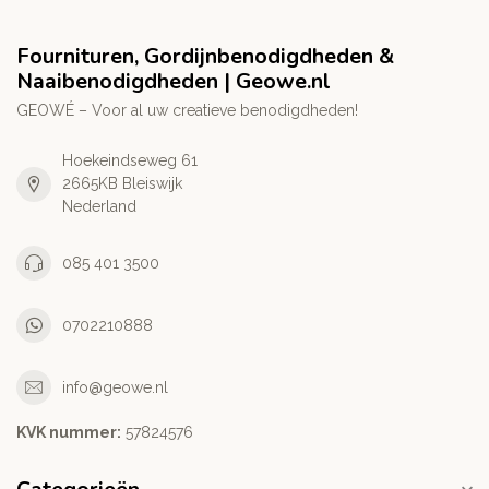
Fournituren, Gordijnbenodigdheden &
Naaibenodigdheden | Geowe.nl
GEOWÉ – Voor al uw creatieve benodigdheden!
Hoekeindseweg 61
2665KB Bleiswijk
Nederland
085 401 3500
0702210888
info@geowe.nl
KVK nummer:
‭57824576‬