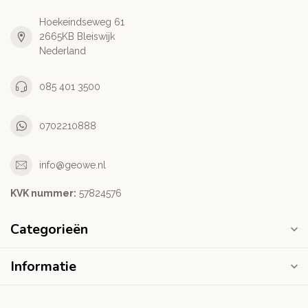
Hoekeindseweg 61
2665KB Bleiswijk
Nederland
085 401 3500
0702210888
info@geowe.nl
KVK nummer:
‭57824576‬
Categorieën
Informatie