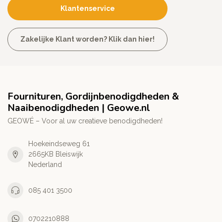
Klantenservice
Zakelijke Klant worden? Klik dan hier!
Fournituren, Gordijnbenodigdheden &
Naaibenodigdheden | Geowe.nl
GEOWÉ – Voor al uw creatieve benodigdheden!
Hoekeindseweg 61
2665KB Bleiswijk
Nederland
085 401 3500
0702210888