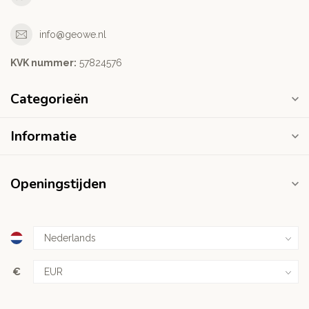
info@geowe.nl
KVK nummer:
‭57824576‬
Categorieën
Informatie
Openingstijden
€