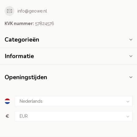
info@geowe.nl
KVK nummer:
‭57824576‬
Categorieën
Informatie
Openingstijden
€