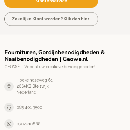
Klantenservice
Zakelijke Klant worden? Klik dan hier!
Fournituren, Gordijnbenodigdheden &
Naaibenodigdheden | Geowe.nl
GEOWÉ – Voor al uw creatieve benodigdheden!
Hoekeindseweg 61
2665KB Bleiswijk
Nederland
085 401 3500
0702210888