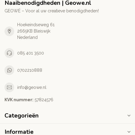
Naaibenodigdheden | Geowe.nl
GEOWÉ – Voor al uw creatieve benodigdheden!
Hoekeindseweg 61
2665KB Bleiswijk
Nederland
085 401 3500
0702210888
info@geowe.nl
KVK nummer:
‭57824576‬
Categorieën
Informatie