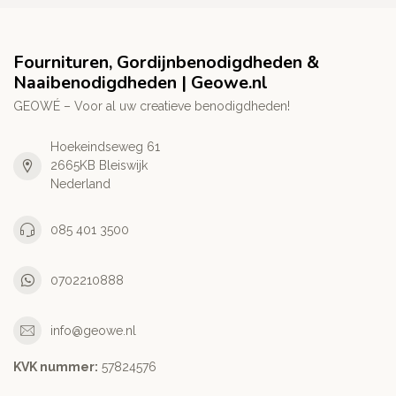
Fournituren, Gordijnbenodigdheden &
Naaibenodigdheden | Geowe.nl
GEOWÉ – Voor al uw creatieve benodigdheden!
Hoekeindseweg 61
2665KB Bleiswijk
Nederland
085 401 3500
0702210888
info@geowe.nl
KVK nummer:
‭57824576‬