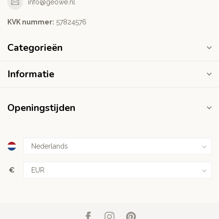
info@geowe.nl
KVK nummer:
‭57824576‬
Categorieën
Informatie
Openingstijden
€