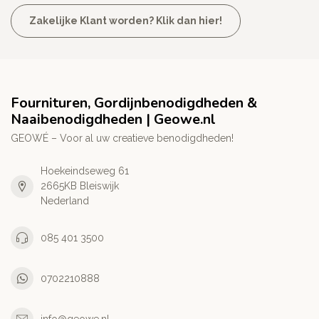
Zakelijke Klant worden? Klik dan hier!
Fournituren, Gordijnbenodigdheden &
Naaibenodigdheden | Geowe.nl
GEOWÉ – Voor al uw creatieve benodigdheden!
Hoekeindseweg 61
2665KB Bleiswijk
Nederland
085 401 3500
0702210888
info@geowe.nl