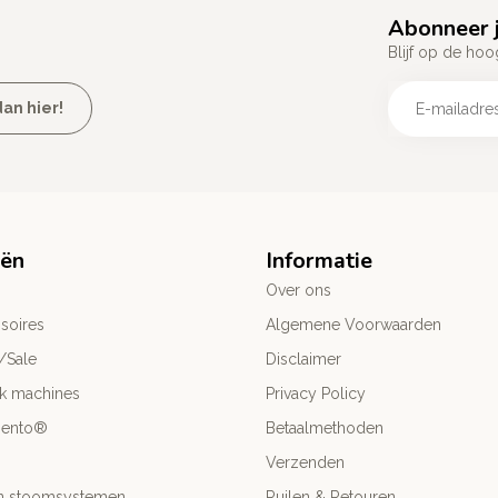
Abonneer j
Blijf op de hoo
an hier!
eën
Informatie
Over ons
soires
Algemene Voorwaarden
/Sale
Disclaimer
ck machines
Privacy Policy
mento®
Betaalmethoden
Verzenden
- en stoomsystemen
Ruilen & Retouren