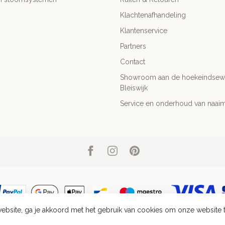
Klachtenafhandeling
Klantenservice
Partners
Contact
Showroom aan de hoekeindsewe
Bleiswijk
Service en onderhoud van naai
ebsite, ga je akkoord met het gebruik van cookies om onze website 
pyright 2026 Fournituren, Gordijnbenodigdheden & Naaibenodigdheden | Geo