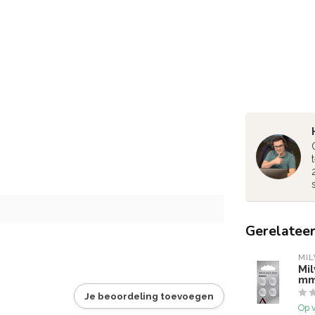
Gerelatee
MI
Mi
mm
Je beoordeling toevoegen
Op 