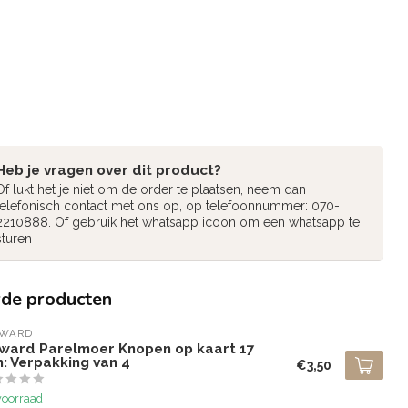
Heb je vragen over dit product?
Of lukt het je niet om de order te plaatsen, neem dan
telefonisch contact met ons op, op telefoonnummer: 070-
2210888. Of gebruik het whatsapp icoon om een whatsapp te
sturen
rde producten
LWARD
lward Parelmoer Knopen op kaart 17
: Verpakking van 4
€3,50
voorraad