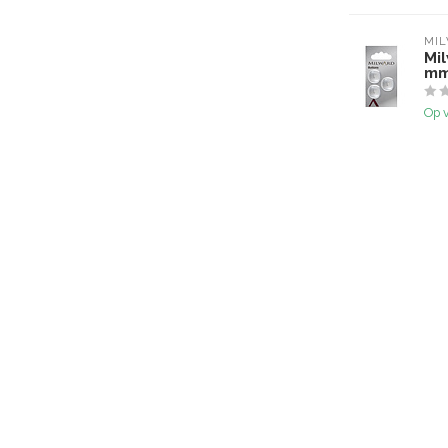
MI
Mi
mm
Op 