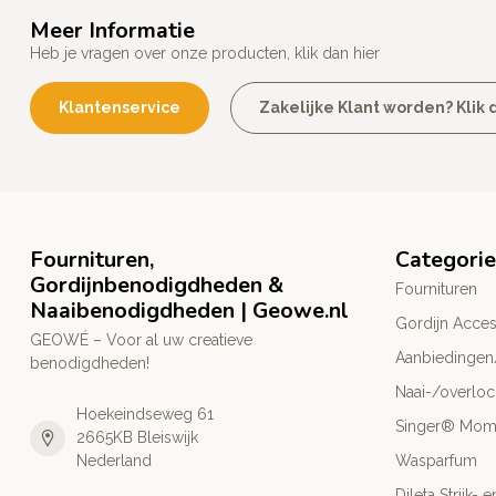
Meer Informatie
Heb je vragen over onze producten, klik dan hier
Klantenservice
Zakelijke Klant worden? Klik d
Fournituren,
Categori
Gordijnbenodigdheden &
Fournituren
Naaibenodigdheden | Geowe.nl
Gordijn Acces
GEOWÉ – Voor al uw creatieve
Aanbiedingen
benodigdheden!
Naai-/overlo
Hoekeindseweg 61
Singer® Mo
2665KB Bleiswijk
Nederland
Wasparfum
Dileta Strijk