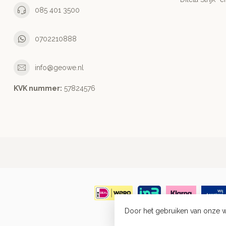
085 401 3500
0702210888
info@geowe.nl
KVK nummer:
‭57824576‬
Door het gebruiken van onze w
© Co