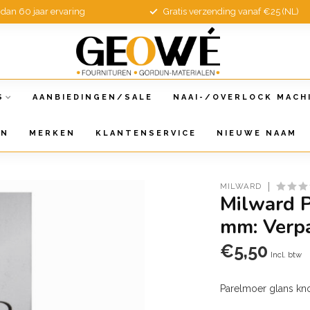
dan 60 jaar ervaring
Gratis verzending vanaf €25 (NL)
S
AANBIEDINGEN/SALE
NAAI-/OVERLOCK MACH
EN
MERKEN
KLANTENSERVICE
NIEUWE NAAM
MILWARD
Milward P
mm: Verp
€5,50
Incl. btw
Parelmoer glans kn