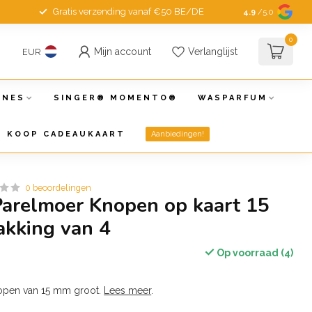
Gratis verzending vanaf €50 BE/DE
4.9
/5.0
0
Mijn account
Verlanglijst
EUR
INES
SINGER® MOMENTO®
WASPARFUM
KOOP CADEAUKAART
Aanbiedingen!
0 beoordelingen
arelmoer Knopen op kaart 15
akking van 4
Op voorraad (4)
open van 15 mm groot.
Lees meer
.