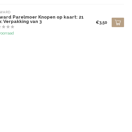
LWARD
lward Parelmoer Knopen op kaart: 21
: Verpakking van 3
€3,50
voorraad