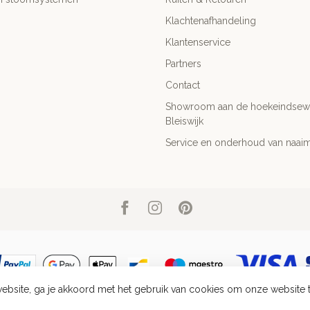
Klachtenafhandeling
Klantenservice
Partners
Contact
Showroom aan de hoekeindsewe
Bleiswijk
Service en onderhoud van naai
ebsite, ga je akkoord met het gebruik van cookies om onze website 
pyright 2026 Fournituren, Gordijnbenodigdheden & Naaibenodigdheden | Geo