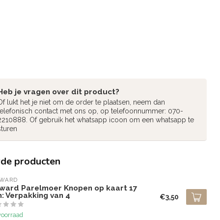
Heb je vragen over dit product?
Of lukt het je niet om de order te plaatsen, neem dan
telefonisch contact met ons op, op telefoonnummer: 070-
2210888. Of gebruik het whatsapp icoon om een whatsapp te
sturen
rde producten
LWARD
lward Parelmoer Knopen op kaart 17
: Verpakking van 4
€3,50
voorraad