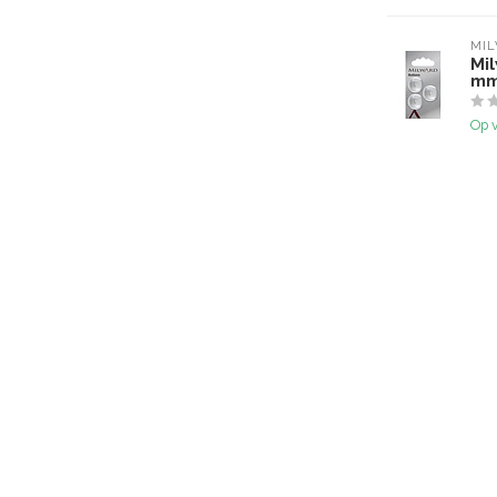
MI
Mi
mm
Op 