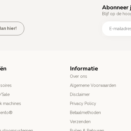
Abonneer j
Blijf op de hoo
an hier!
eën
Informatie
Over ons
soires
Algemene Voorwaarden
/Sale
Disclaimer
ck machines
Privacy Policy
mento®
Betaalmethoden
Verzenden
- en stoomsystemen
Ruilen & Retouren