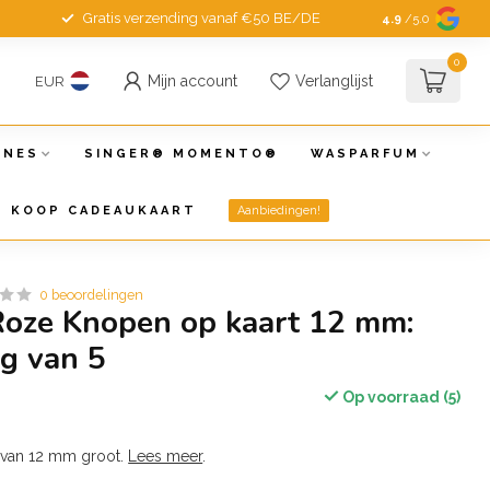
Gratis verzending vanaf €50 BE/DE
4.9
/5.0
0
Mijn account
Verlanglijst
EUR
INES
SINGER® MOMENTO®
WASPARFUM
KOOP CADEAUKAART
Aanbiedingen!
0 beoordelingen
Roze Knopen op kaart 12 mm:
g van 5
Op voorraad (5)
 van 12 mm groot.
Lees meer
.