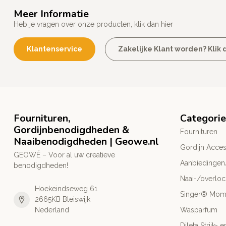
Meer Informatie
Heb je vragen over onze producten, klik dan hier
Klantenservice
Zakelijke Klant worden? Klik d
Fournituren,
Categori
Gordijnbenodigdheden &
Fournituren
Naaibenodigdheden | Geowe.nl
Gordijn Acces
GEOWÉ – Voor al uw creatieve
Aanbiedingen
benodigdheden!
Naai-/overlo
Hoekeindseweg 61
Singer® Mo
2665KB Bleiswijk
Nederland
Wasparfum
Dileta Strijk