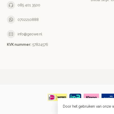
085 401 3500
0702210888
info@geowe.nl
KVK nummer:
‭57824576‬
Door het gebruiken van onze w
© Co