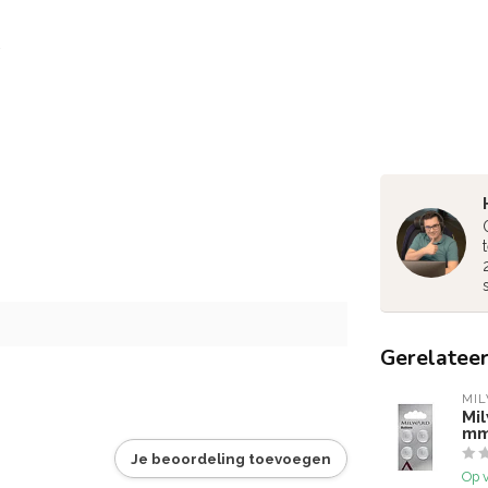
Gerelatee
MI
Mi
mm
Je beoordeling toevoegen
Op 