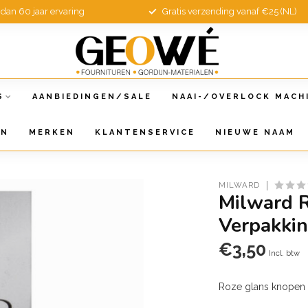
dan 60 jaar ervaring
Gratis verzending vanaf €25 (NL)
S
AANBIEDINGEN/SALE
NAAI-/OVERLOCK MACH
EN
MERKEN
KLANTENSERVICE
NIEUWE NAAM
MILWARD
Milward 
Verpakkin
€3,50
Incl. btw
Roze glans knopen