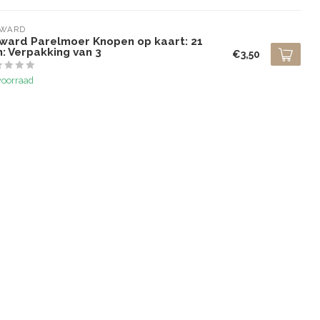
LWARD
lward Parelmoer Knopen op kaart: 21
: Verpakking van 3
€3,50
voorraad