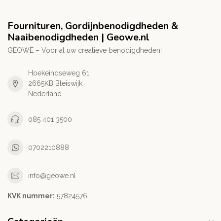
Fournituren, Gordijnbenodigdheden &
Naaibenodigdheden | Geowe.nl
GEOWÉ – Voor al uw creatieve benodigdheden!
Hoekeindseweg 61
2665KB Bleiswijk
Nederland
085 401 3500
0702210888
info@geowe.nl
KVK nummer:
‭57824576‬