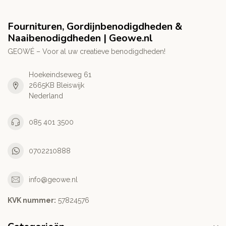
Fournituren, Gordijnbenodigdheden &
Naaibenodigdheden | Geowe.nl
GEOWÉ – Voor al uw creatieve benodigdheden!
Hoekeindseweg 61
2665KB Bleiswijk
Nederland
085 401 3500
0702210888
info@geowe.nl
KVK nummer:
‭57824576‬