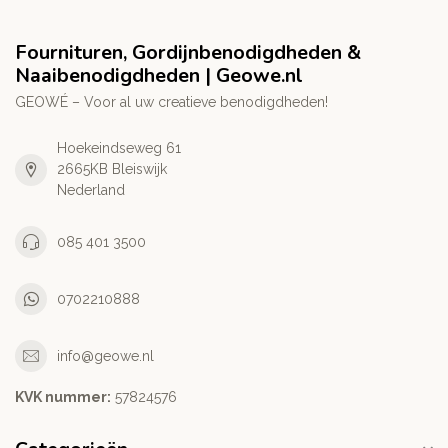
Fournituren, Gordijnbenodigdheden &
Naaibenodigdheden | Geowe.nl
GEOWÉ – Voor al uw creatieve benodigdheden!
Hoekeindseweg 61
2665KB Bleiswijk
Nederland
085 401 3500
0702210888
info@geowe.nl
KVK nummer:
‭57824576‬