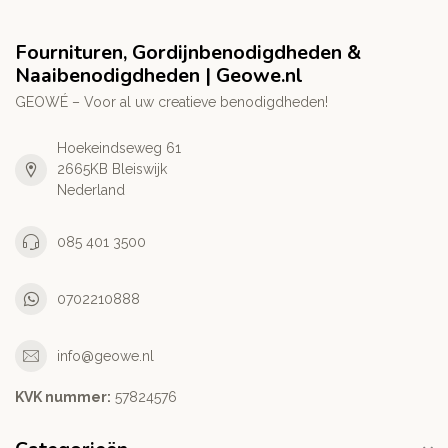
Fournituren, Gordijnbenodigdheden &
Naaibenodigdheden | Geowe.nl
GEOWÉ – Voor al uw creatieve benodigdheden!
Hoekeindseweg 61
2665KB Bleiswijk
Nederland
085 401 3500
0702210888
info@geowe.nl
KVK nummer:
‭57824576‬