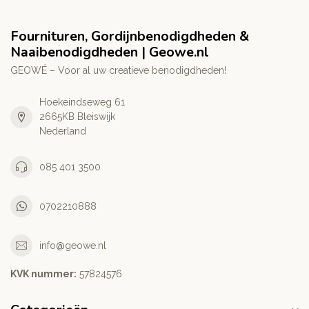
Fournituren, Gordijnbenodigdheden &
Naaibenodigdheden | Geowe.nl
GEOWÉ – Voor al uw creatieve benodigdheden!
Hoekeindseweg 61
2665KB Bleiswijk
Nederland
085 401 3500
0702210888
info@geowe.nl
KVK nummer:
‭57824576‬