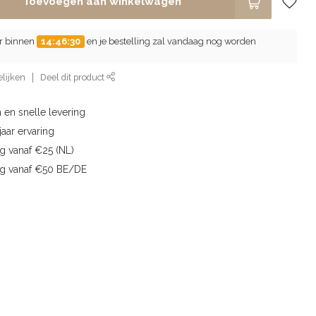
Toevoegen aan winkelwagen
er binnen
14:46:29
en je bestelling zal vandaag nog worden
lijken
Deel dit product
 en snelle levering
aar ervaring
g vanaf €25 (NL)
ng vanaf €50 BE/DE