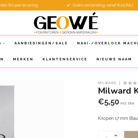
dan 60 jaar ervaring
Gratis verzending vanaf €25 (NL)
S
AANBIEDINGEN/SALE
NAAI-/OVERLOCK MACH
EN
MERKEN
KLANTENSERVICE
NIEUWE NAAM
MILWARD
Milward 
€5,50
Incl. btw
Knopen 17 mm Blau