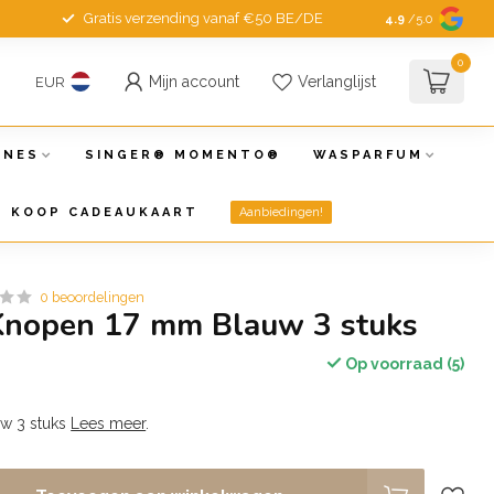
Gratis verzending vanaf €50 BE/DE
4.9
/5.0
0
Mijn account
Verlanglijst
EUR
INES
SINGER® MOMENTO®
WASPARFUM
KOOP CADEAUKAART
Aanbiedingen!
0 beoordelingen
Knopen 17 mm Blauw 3 stuks
Op voorraad (5)
w 3 stuks
Lees meer
.