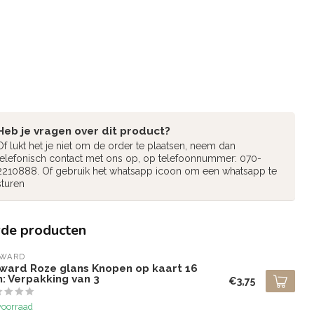
Heb je vragen over dit product?
Of lukt het je niet om de order te plaatsen, neem dan
telefonisch contact met ons op, op telefoonnummer: 070-
2210888. Of gebruik het whatsapp icoon om een whatsapp te
sturen
rde producten
LWARD
lward Roze glans Knopen op kaart 16
: Verpakking van 3
€3,75
voorraad