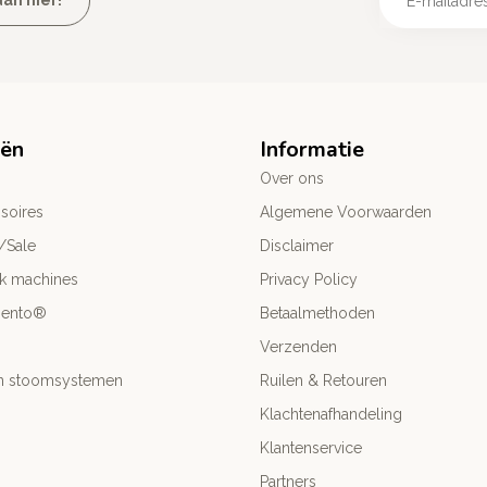
an hier!
eën
Informatie
Over ons
soires
Algemene Voorwaarden
/Sale
Disclaimer
ck machines
Privacy Policy
mento®
Betaalmethoden
Verzenden
- en stoomsystemen
Ruilen & Retouren
Klachtenafhandeling
Klantenservice
Partners