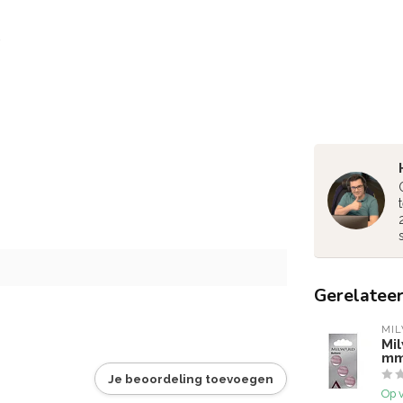
Gerelatee
MI
Mi
mm
Je beoordeling toevoegen
Op 