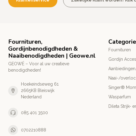
Klantenservice
Zakelijke Klant worden? Klik d
Fournituren,
Categori
Gordijnbenodigdheden &
Fournituren
Naaibenodigdheden | Geowe.nl
Gordijn Acces
GEOWÉ – Voor al uw creatieve
Aanbiedingen
benodigdheden!
Naai-/overlo
Hoekeindseweg 61
Singer® Mo
2665KB Bleiswijk
Nederland
Wasparfum
Dileta Strijk
085 401 3500
0702210888