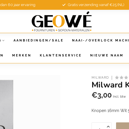
dan 60 jaar ervaring
Gratis verzending vanaf €25 (NL)
S
AANBIEDINGEN/SALE
NAAI-/OVERLOCK MACH
EN
MERKEN
KLANTENSERVICE
NIEUWE NAAM
MILWARD
Milward 
€3,00
Incl. btw
Knopen 16mm Wit 5