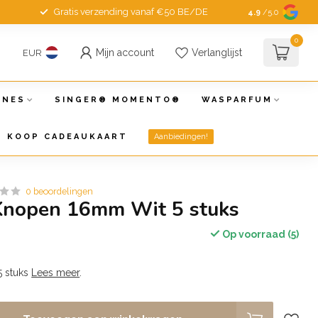
Gratis verzending vanaf €50 BE/DE
4.9
/5.0
0
Mijn account
Verlanglijst
EUR
INES
SINGER® MOMENTO®
WASPARFUM
KOOP CADEAUKAART
Aanbiedingen!
0 beoordelingen
Knopen 16mm Wit 5 stuks
Op voorraad (5)
 stuks
Lees meer
.