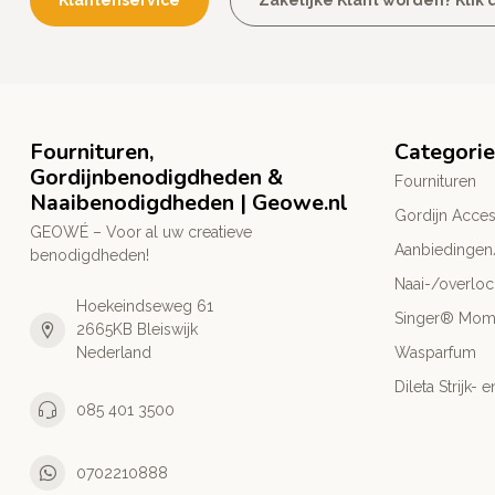
Klantenservice
Zakelijke Klant worden? Klik d
Fournituren,
Categori
Gordijnbenodigdheden &
Fournituren
Naaibenodigdheden | Geowe.nl
Gordijn Acces
GEOWÉ – Voor al uw creatieve
Aanbiedingen
benodigdheden!
Naai-/overlo
Hoekeindseweg 61
Singer® Mo
2665KB Bleiswijk
Nederland
Wasparfum
Dileta Strijk
085 401 3500
0702210888