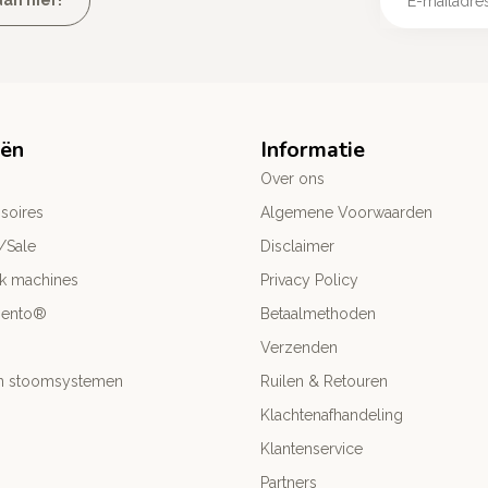
an hier!
eën
Informatie
Over ons
soires
Algemene Voorwaarden
/Sale
Disclaimer
ck machines
Privacy Policy
mento®
Betaalmethoden
Verzenden
- en stoomsystemen
Ruilen & Retouren
Klachtenafhandeling
Klantenservice
Partners