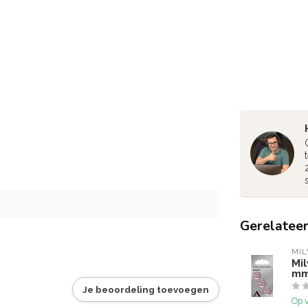
Gerelatee
MI
Mi
mm
Je beoordeling toevoegen
Op 