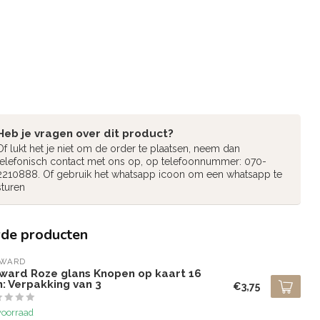
Heb je vragen over dit product?
Of lukt het je niet om de order te plaatsen, neem dan
telefonisch contact met ons op, op telefoonnummer: 070-
2210888. Of gebruik het whatsapp icoon om een whatsapp te
sturen
rde producten
LWARD
lward Roze glans Knopen op kaart 16
: Verpakking van 3
€3,75
voorraad