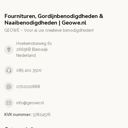
Fournituren, Gordijnbenodigdheden &
Naaibenodigdheden | Geowe.nl
GEOWÉ – Voor al uw creatieve benodigdheden!
Hoekeindseweg 61
2665KB Bleiswijk
Nederland
085 401 3500
0702210888
info@geowe.nl
KVK nummer:
‭57824576‬