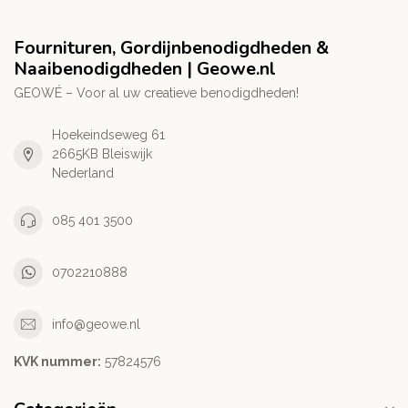
Fournituren, Gordijnbenodigdheden &
Naaibenodigdheden | Geowe.nl
GEOWÉ – Voor al uw creatieve benodigdheden!
Hoekeindseweg 61
2665KB Bleiswijk
Nederland
085 401 3500
0702210888
info@geowe.nl
KVK nummer:
‭57824576‬