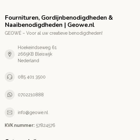
Fournituren, Gordijnbenodigdheden &
Naaibenodigdheden | Geowe.nl
GEOWÉ – Voor al uw creatieve benodigdheden!
Hoekeindseweg 61
2665KB Bleiswijk
Nederland
085 401 3500
0702210888
info@geowe.nl
KVK nummer:
‭57824576‬