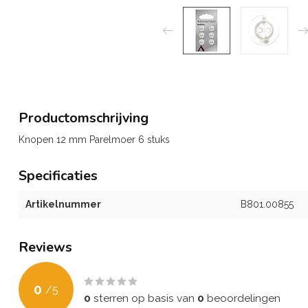
Productomschrijving
Knopen 12 mm Parelmoer 6 stuks
Specificaties
Artikelnummer
B801.00855
Reviews
0
/
5
0
sterren op basis van
0
beoordelingen