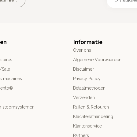
an hier!
eën
Informatie
Over ons
soires
Algemene Voorwaarden
/Sale
Disclaimer
ck machines
Privacy Policy
mento®
Betaalmethoden
Verzenden
- en stoomsystemen
Ruilen & Retouren
Klachtenafhandeling
Klantenservice
Partners