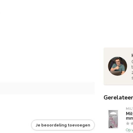
Gerelatee
MI
Mi
mm
Je beoordeling toevoegen
Op 