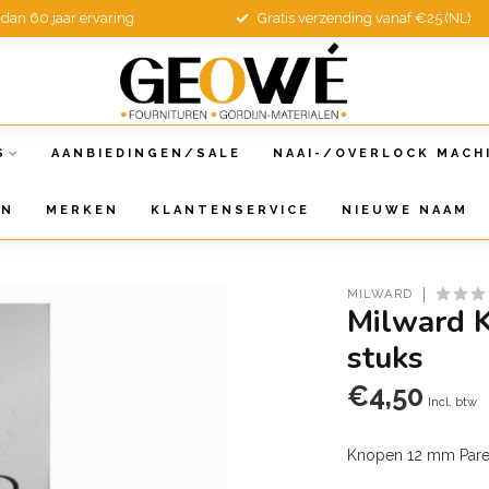
dan 60 jaar ervaring
Gratis verzending vanaf €25 (NL)
S
AANBIEDINGEN/SALE
NAAI-/OVERLOCK MACH
EN
MERKEN
KLANTENSERVICE
NIEUWE NAAM
MILWARD
Milward 
stuks
€4,50
Incl. btw
Knopen 12 mm Pare