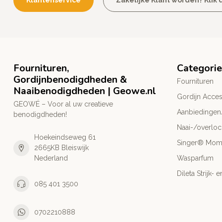
Klantenservice
Zakelijke Klant worden? Klik d
Fournituren,
Categori
Gordijnbenodigdheden &
Fournituren
Naaibenodigdheden | Geowe.nl
Gordijn Acces
GEOWÉ – Voor al uw creatieve
Aanbiedingen
benodigdheden!
Naai-/overlo
Hoekeindseweg 61
Singer® Mo
2665KB Bleiswijk
Nederland
Wasparfum
Dileta Strijk
085 401 3500
0702210888