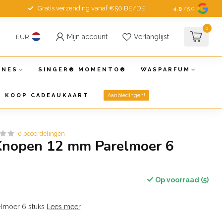
Gratis verzending vanaf €50 BE/DE
4.9
/5.0
0
Mijn account
Verlanglijst
EUR
INES
SINGER® MOMENTO®
WASPARFUM
KOOP CADEAUKAART
Aanbiedingen!
0 beoordelingen
Knopen 12 mm Parelmoer 6
Op voorraad (5)
lmoer 6 stuks
Lees meer
.