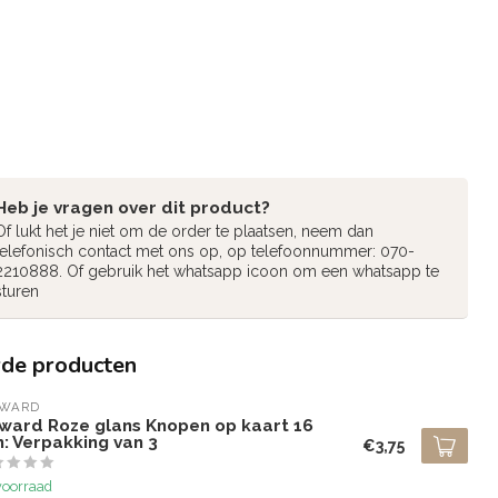
Heb je vragen over dit product?
Of lukt het je niet om de order te plaatsen, neem dan
telefonisch contact met ons op, op telefoonnummer: 070-
2210888. Of gebruik het whatsapp icoon om een whatsapp te
sturen
rde producten
LWARD
lward Roze glans Knopen op kaart 16
: Verpakking van 3
€3,75
voorraad