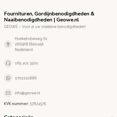
Fournituren, Gordijnbenodigdheden &
Naaibenodigdheden | Geowe.nl
GEOWÉ – Voor al uw creatieve benodigdheden!
Hoekeindseweg 61
2665KB Bleiswijk
Nederland
085 401 3500
0702210888
info@geowe.nl
KVK nummer:
‭57824576‬