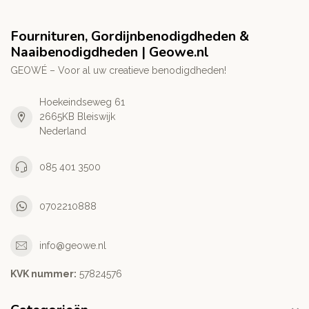
Fournituren, Gordijnbenodigdheden &
Naaibenodigdheden | Geowe.nl
GEOWÉ – Voor al uw creatieve benodigdheden!
Hoekeindseweg 61
2665KB Bleiswijk
Nederland
085 401 3500
0702210888
info@geowe.nl
KVK nummer:
‭57824576‬