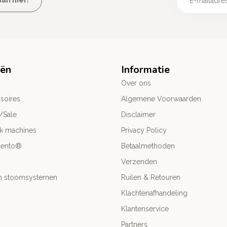
an hier!
eën
Informatie
Over ons
soires
Algemene Voorwaarden
/Sale
Disclaimer
ck machines
Privacy Policy
mento®
Betaalmethoden
Verzenden
- en stoomsystemen
Ruilen & Retouren
Klachtenafhandeling
Klantenservice
Partners