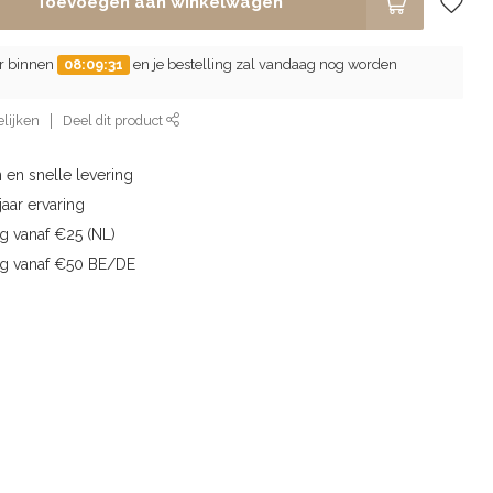
Toevoegen aan winkelwagen
er binnen
08:09:30
en je bestelling zal vandaag nog worden
lijken
Deel dit product
 en snelle levering
aar ervaring
g vanaf €25 (NL)
ng vanaf €50 BE/DE