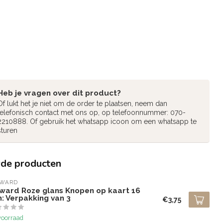
Heb je vragen over dit product?
Of lukt het je niet om de order te plaatsen, neem dan
telefonisch contact met ons op, op telefoonnummer: 070-
2210888. Of gebruik het whatsapp icoon om een whatsapp te
sturen
rde producten
LWARD
lward Roze glans Knopen op kaart 16
: Verpakking van 3
€3,75
voorraad