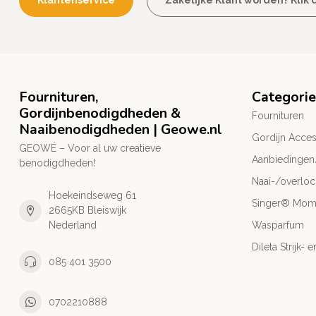
Klantenservice
Zakelijke Klant worden? Klik d
Fournituren,
Categori
Gordijnbenodigdheden &
Fournituren
Naaibenodigdheden | Geowe.nl
Gordijn Acces
GEOWÉ – Voor al uw creatieve
Aanbiedingen
benodigdheden!
Naai-/overlo
Hoekeindseweg 61
Singer® Mo
2665KB Bleiswijk
Nederland
Wasparfum
Dileta Strijk
085 401 3500
0702210888