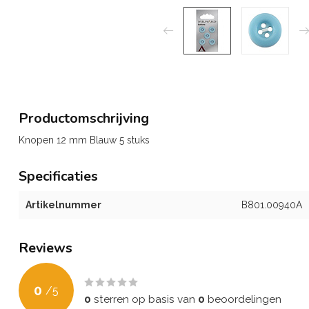
Productomschrijving
Knopen 12 mm Blauw 5 stuks
Specificaties
Artikelnummer
B801.00940A
Reviews
0
/
5
0
sterren op basis van
0
beoordelingen