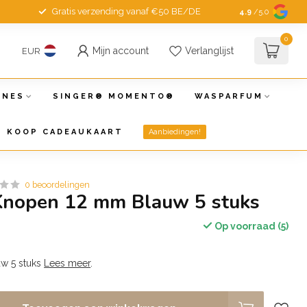
Gratis verzending vanaf €50 BE/DE
4.9
/5.0
0
Mijn account
Verlanglijst
EUR
INES
SINGER® MOMENTO®
WASPARFUM
KOOP CADEAUKAART
Aanbiedingen!
0 beoordelingen
Knopen 12 mm Blauw 5 stuks
Op voorraad (5)
w 5 stuks
Lees meer
.