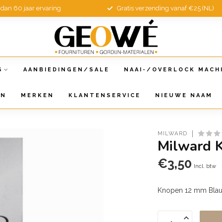
dan 60 jaar ervaring
Gratis verzending vanaf €25 (NL)
S
AANBIEDINGEN/SALE
NAAI-/OVERLOCK MACH
EN
MERKEN
KLANTENSERVICE
NIEUWE NAAM
MILWARD
Milward 
€3,50
Incl. btw
Knopen 12 mm Blau