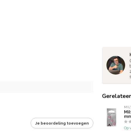
Gerelatee
MI
Mi
mm
Je beoordeling toevoegen
Op 