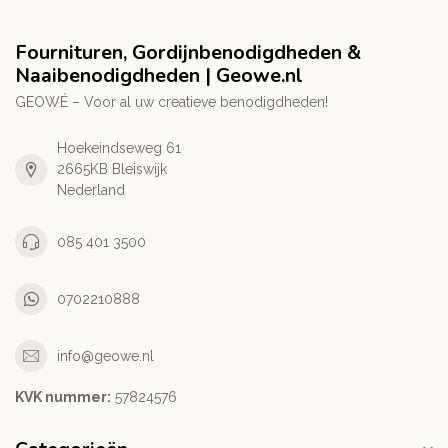
Fournituren, Gordijnbenodigdheden &
Naaibenodigdheden | Geowe.nl
GEOWÉ – Voor al uw creatieve benodigdheden!
Hoekeindseweg 61
2665KB Bleiswijk
Nederland
085 401 3500
0702210888
info@geowe.nl
KVK nummer:
‭57824576‬