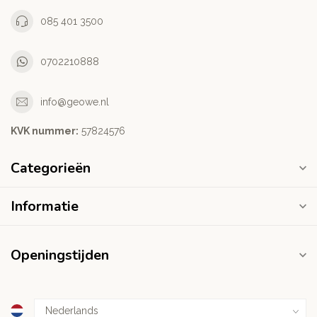
085 401 3500
0702210888
info@geowe.nl
KVK nummer:
‭57824576‬
Categorieën
Informatie
Openingstijden