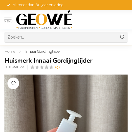
Al meer dan 60 jaar ervaring
MENU
Home
/
Innaai Gordijnglijder
Huismerk Innaai Gordijnglijder
HUISMERK
(0)