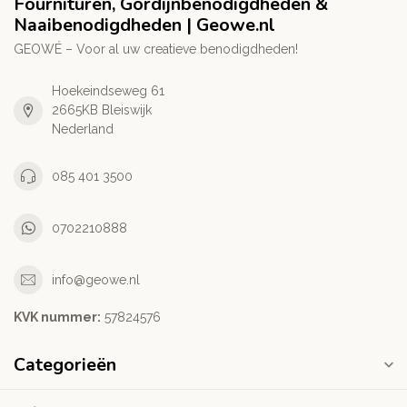
Fournituren, Gordijnbenodigdheden &
Naaibenodigdheden | Geowe.nl
GEOWÉ – Voor al uw creatieve benodigdheden!
Hoekeindseweg 61
2665KB Bleiswijk
Nederland
085 401 3500
0702210888
info@geowe.nl
KVK nummer:
‭57824576‬
Categorieën