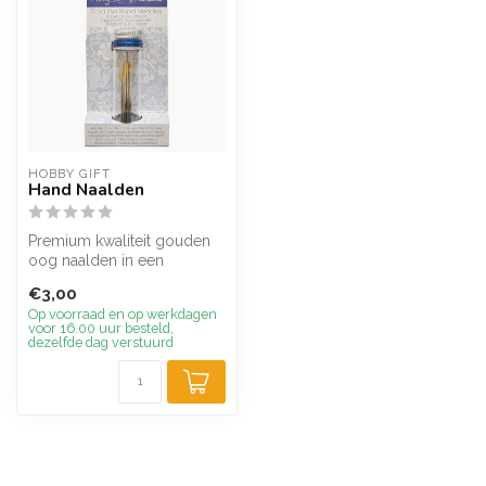
HOBBY GIFT
Hand Naalden
Premium kwaliteit gouden
oog naalden in een
herbruikbare glazen pot
€3,00
met geborste...
Op voorraad en op werkdagen
voor 16.00 uur besteld,
dezelfde dag verstuurd