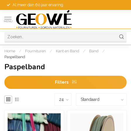
Al meer dan 60 jaar ervaring
MENU
Home
/
Fournituren
/
Kant en Band
/
Band
/
Paspelband
Paspelband
Filters