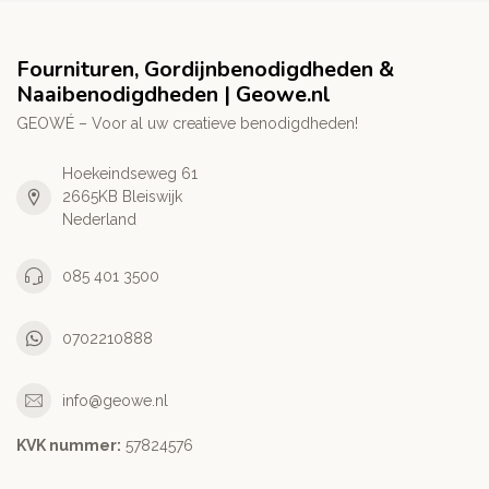
Fournituren, Gordijnbenodigdheden &
Naaibenodigdheden | Geowe.nl
GEOWÉ – Voor al uw creatieve benodigdheden!
Hoekeindseweg 61
2665KB Bleiswijk
Nederland
085 401 3500
0702210888
info@geowe.nl
KVK nummer:
‭57824576‬