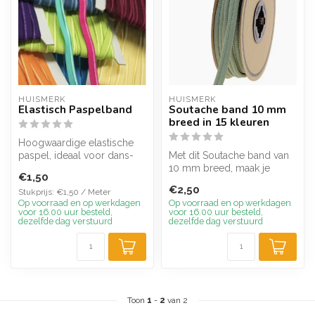
HUISMERK
HUISMERK
Elastisch Paspelband
Soutache band 10 mm
breed in 15 kleuren
Hoogwaardige elastische
paspel, ideaal voor dans-
Met dit Soutache band van
en badkleding. Deze
10 mm breed, maak je
€1,50
elastiek i...
eenvoudig een sierband op
€2,50
Stukprijs: €1,50 / Meter
je kled...
Op voorraad en op werkdagen
Op voorraad en op werkdagen
voor 16.00 uur besteld,
voor 16.00 uur besteld,
dezelfde dag verstuurd
dezelfde dag verstuurd
Toon
1
-
2
van 2