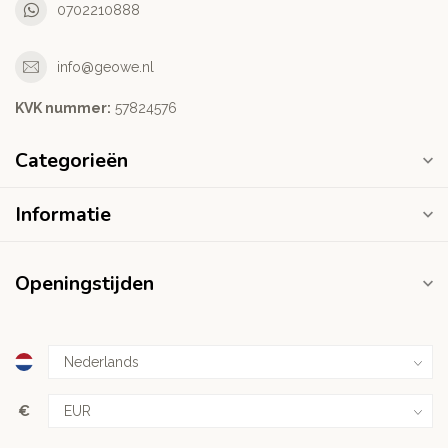
0702210888
info@geowe.nl
KVK nummer:
‭57824576‬
Categorieën
Informatie
Openingstijden
€