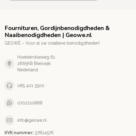
Fournituren, Gordijnbenodigdheden &
Naaibenodigdheden | Geowe.nl
GEOWÉ – Voor al uw creatieve benodigdheden!
Hoekeindseweg 61
2665KB Bleiswijk
Nederland
085 401 3500
0702210888
info@geowe.nl
KVK nummer:
‭57824576‬