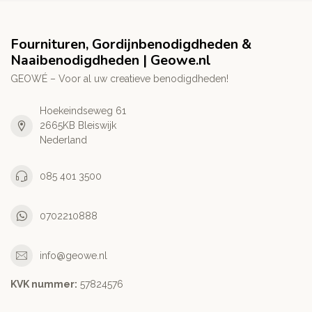
Fournituren, Gordijnbenodigdheden &
Naaibenodigdheden | Geowe.nl
GEOWÉ – Voor al uw creatieve benodigdheden!
Hoekeindseweg 61
2665KB Bleiswijk
Nederland
085 401 3500
0702210888
info@geowe.nl
KVK nummer:
‭57824576‬