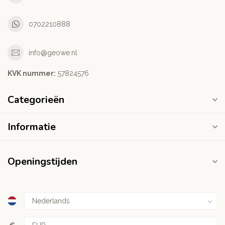
0702210888
info@geowe.nl
KVK nummer:
‭57824576‬
Categorieën
Informatie
Openingstijden