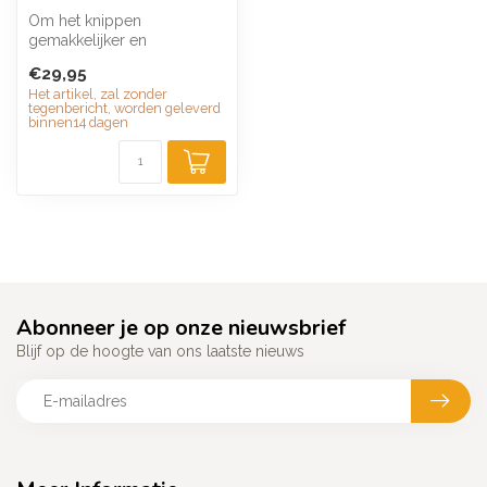
Om het knippen
gemakkelijker en
comfortabeler te maken,
€29,95
heeft Fiskars een veer i...
Het artikel, zal zonder
tegenbericht, worden geleverd
binnen14 dagen
Abonneer je op onze nieuwsbrief
Blijf op de hoogte van ons laatste nieuws