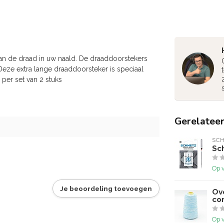
van de draad in uw naald. De draaddoorstekers
eze extra lange draaddoorsteker is speciaal
per set van 2 stuks
Gerelatee
SC
Sc
Op 
Je beoordeling toevoegen
Ove
co
Op 