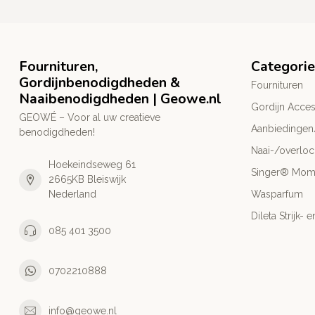
Fournituren,
Categori
Gordijnbenodigdheden &
Fournituren
Naaibenodigdheden | Geowe.nl
Gordijn Acces
GEOWÉ – Voor al uw creatieve
Aanbiedingen
benodigdheden!
Naai-/overlo
Hoekeindseweg 61
Singer® Mo
2665KB Bleiswijk
Nederland
Wasparfum
Dileta Strijk
085 401 3500
0702210888
info@geowe.nl