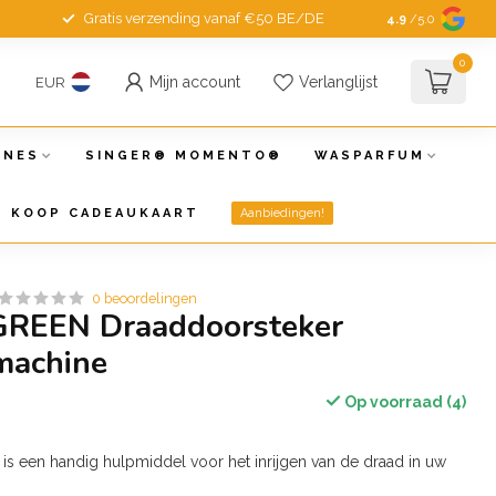
Gratis verzending vanaf €50 BE/DE
4.9
/5.0
0
Mijn account
Verlanglijst
EUR
INES
SINGER® MOMENTO®
WASPARFUM
KOOP CADEAUKAART
Aanbiedingen!
0 beoordelingen
GREEN Draaddoorsteker
machine
Op voorraad (4)
is een handig hulpmiddel voor het inrijgen van de draad in uw