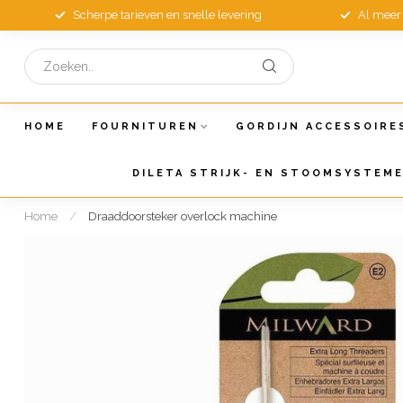
Scherpe tarieven en snelle levering
Al meer 
HOME
FOURNITUREN
GORDIJN ACCESSOIRE
DILETA STRIJK- EN STOOMSYSTEM
Home
/
Draaddoorsteker overlock machine