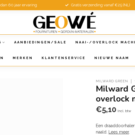
dan 60 jaar ervaring
Gratis verzending vanaf €25 (NL)
S
AANBIEDINGEN/SALE
NAAI-/OVERLOCK MACH
EN
MERKEN
KLANTENSERVICE
NIEUWE NAAM
MILWARD GREEN
Milward 
overlock 
€5,10
Incl. btw
Een draaddoorhaler 
naald.
Lees meer
.