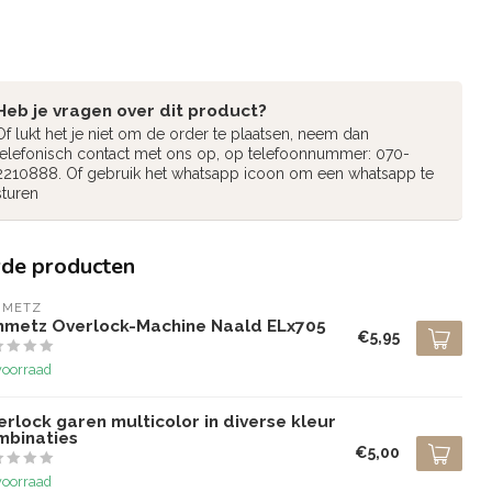
Heb je vragen over dit product?
Of lukt het je niet om de order te plaatsen, neem dan
telefonisch contact met ons op, op telefoonnummer: 070-
2210888. Of gebruik het whatsapp icoon om een whatsapp te
sturen
rde producten
HMETZ
hmetz Overlock-Machine Naald ELx705
€5,95
voorraad
rlock garen multicolor in diverse kleur
mbinaties
€5,00
voorraad