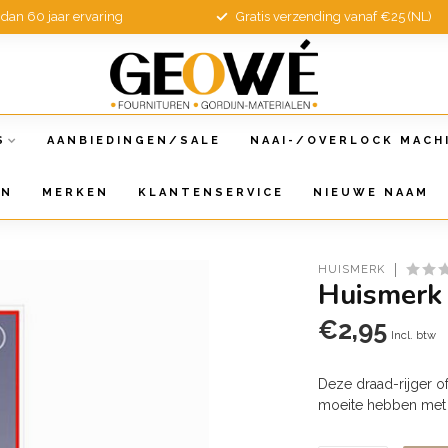
dan 60 jaar ervaring
Gratis verzending vanaf €25 (NL)
S
AANBIEDINGEN/SALE
NAAI-/OVERLOCK MACH
EN
MERKEN
KLANTENSERVICE
NIEUWE NAAM
HUISMERK
Huismerk 
€2,95
Incl. btw
Deze draad-rijger o
moeite hebben met 