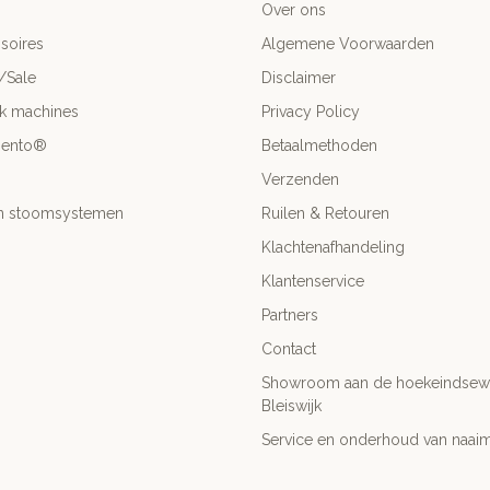
Over ons
soires
Algemene Voorwaarden
/Sale
Disclaimer
ck machines
Privacy Policy
mento®
Betaalmethoden
Verzenden
- en stoomsystemen
Ruilen & Retouren
Klachtenafhandeling
Klantenservice
Partners
Contact
Showroom aan de hoekeindsewe
Bleiswijk
Service en onderhoud van naai