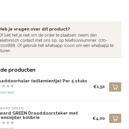
Heb je vragen over dit product?
Of lukt het je niet om de order te plaatsen, neem dan
telefonisch contact met ons op, op telefoonnummer: 070-
2210888. Of gebruik het whatsapp icoon om een whatsapp te
sturen
rde producten
addoorhaler (willemientje) Per 5 stuks
€1,50
voorraad
LWARD GREEN
lward GREEN Draaddoorsteker met
ensnijder kolibrie
€4,00
voorraad