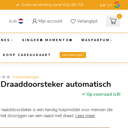
Gratis verzending vanaf €50 BE/DE
4.9
/5.0
0
Mijn account
Verlanglijst
EUR
INES
SINGER® MOMENTO®
WASPARFUM
KOOP CADEAUKAART
Aanbiedingen!
0 beoordelingen
Draaddoorsteker automatisch
Op voorraad (18)
f naalddoorsteker is een handig hulpmiddel voor mensen die
het doorrijgen van een naald met draad.
Lees meer
.