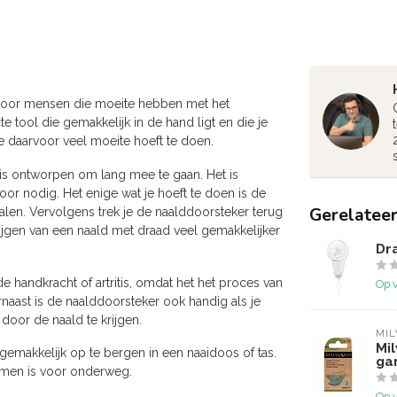
 voor mensen die moeite hebben met het
 tool die gemakkelijk in de hand ligt en die je
e daarvoor veel moeite hoeft te doen.
is ontworpen om lang mee te gaan. Het is
or nodig. Het enige wat je hoeft te doen is de
Gerelatee
len. Vervolgens trek je de naalddoorsteker terug
ijgen van een naald met draad veel gemakkelijker
Dra
 handkracht of artritis, omdat het het proces van
Op 
naast is de naalddoorsteker ook handig als je
door de naald te krijgen.
MI
Mi
gemakkelijk op te bergen in een naaidoos of tas.
gar
nemen is voor onderweg.
Op 