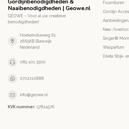
Gordijnbenodigdheden &
Fournituren
Naaibenodigdheden | Geowe.nl
Gordijn Acces
GEOWÉ – Voor al uw creatieve
Aanbiedingen
benodigdheden!
Naai-/overlo
Hoekeindseweg 61
Singer® Mo
2665KB Bleiswijk
Nederland
Wasparfum
Dileta Strijk
085 401 3500
0702210888
info@geowe.nl
KVK nummer:
‭57824576‬