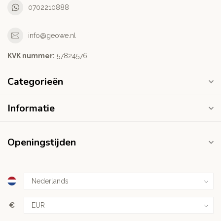
0702210888
info@geowe.nl
KVK nummer:
‭57824576‬
Categorieën
Informatie
Openingstijden
€