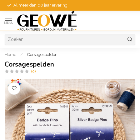
Al meer dan 60 jaar ervaring
MENU
Home
/
Corsagespelden
Corsagespelden
(0)