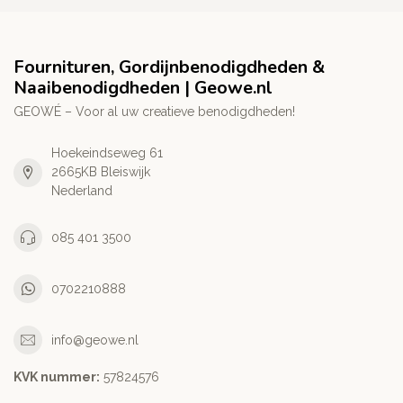
Fournituren, Gordijnbenodigdheden &
Naaibenodigdheden | Geowe.nl
GEOWÉ – Voor al uw creatieve benodigdheden!
Hoekeindseweg 61
2665KB Bleiswijk
Nederland
085 401 3500
0702210888
info@geowe.nl
KVK nummer:
‭57824576‬