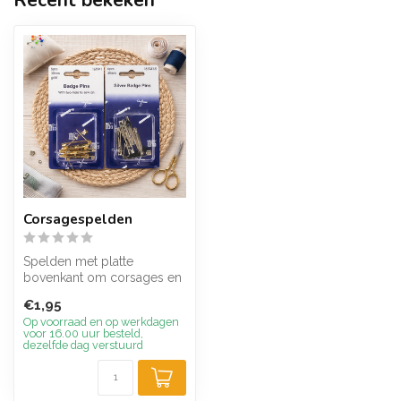
Recent bekeken
Corsagespelden
Spelden met platte
bovenkant om corsages en
buttons te maken Per
€1,95
verpakking van ...
Op voorraad en op werkdagen
voor 16.00 uur besteld,
dezelfde dag verstuurd