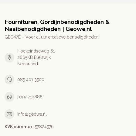
Fournituren, Gordijnbenodigdheden &
Naaibenodigdheden | Geowe.nl
GEOWÉ – Voor al uw creatieve benodigdheden!
Hoekeindseweg 61
2665KB Bleiswijk
Nederland
085 401 3500
0702210888
info@geowe.nl
KVK nummer:
‭57824576‬