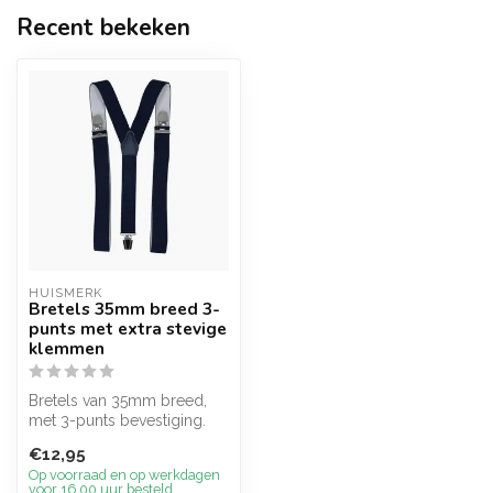
Recent bekeken
HUISMERK
Bretels 35mm breed 3-
punts met extra stevige
klemmen
Bretels van 35mm breed,
met 3-punts bevestiging.
Met leertje op de achterkant
€12,95
en...
Op voorraad en op werkdagen
voor 16.00 uur besteld,