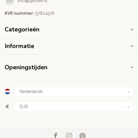
info@geowe.nl
KVK nummer:
‭57824576‬
Categorieën
Informatie
Openingstijden
€