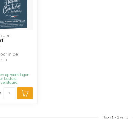
UTURE
rf
voor in de
, in
de kleuren.
 en op werkdagen
ur besteld,
 verstuurd
k
Toon
1
-
1
van 1