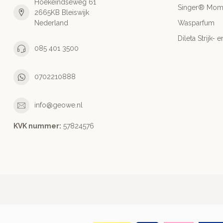
Hoekeindseweg 61
Singer® Mo
2665KB Bleiswijk
Nederland
Wasparfum
Dileta Strijk
085 401 3500
0702210888
info@geowe.nl
KVK nummer:
‭57824576‬