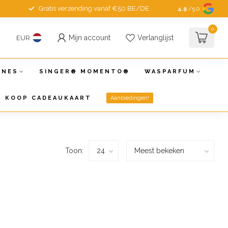
Gratis verzending vanaf €50 BE/DE
4.9
/5.0
0
Mijn account
Verlanglijst
EUR
INES
SINGER® MOMENTO®
WASPARFUM
KOOP CADEAUKAART
Aanbiedingen!
Toon: