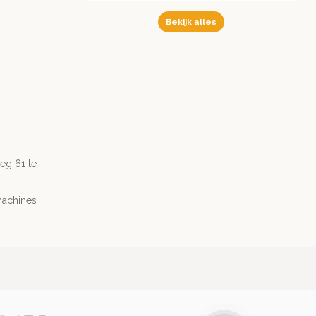
Bekijk alles
g 61 te
machines