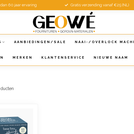
dan 60 jaar ervaring
Gratis verzending vanaf €25 (NL)
S
AANBIEDINGEN/SALE
NAAI-/OVERLOCK MACH
EN
MERKEN
KLANTENSERVICE
NIEUWE NAAM
ducten