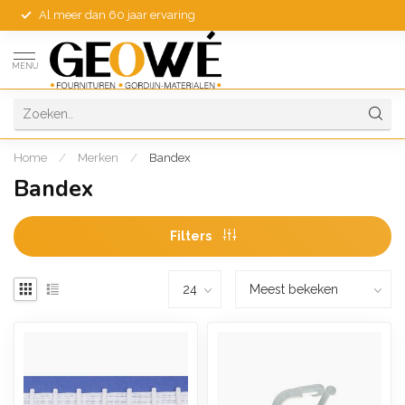
Al meer dan 60 jaar ervaring
MENU
Home
/
Merken
/
Bandex
Bandex
Filters