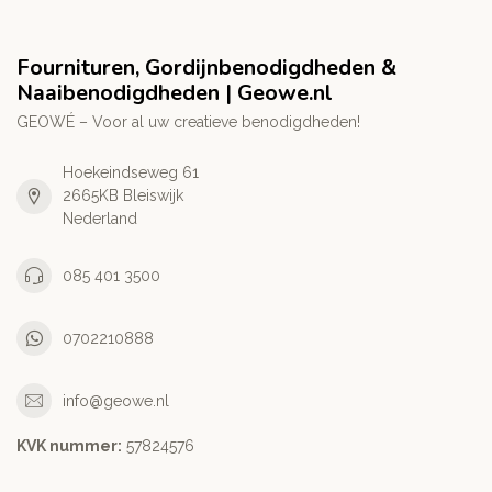
Fournituren, Gordijnbenodigdheden &
Naaibenodigdheden | Geowe.nl
GEOWÉ – Voor al uw creatieve benodigdheden!
Hoekeindseweg 61
2665KB Bleiswijk
Nederland
085 401 3500
0702210888
info@geowe.nl
KVK nummer:
‭57824576‬