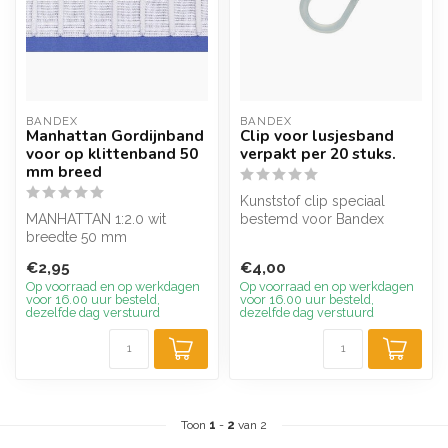
BANDEX
BANDEX
Manhattan Gordijnband
Clip voor lusjesband
voor op klittenband 50
verpakt per 20 stuks.
mm breed
Kunststof clip speciaal
MANHATTAN 1:2.0 wit
bestemd voor Bandex
breedte 50 mm
gordijnband. Het clipje kan
door de ...
€2,95
€4,00
Op voorraad en op werkdagen
Op voorraad en op werkdagen
voor 16.00 uur besteld,
voor 16.00 uur besteld,
dezelfde dag verstuurd
dezelfde dag verstuurd
Toon
1
-
2
van 2