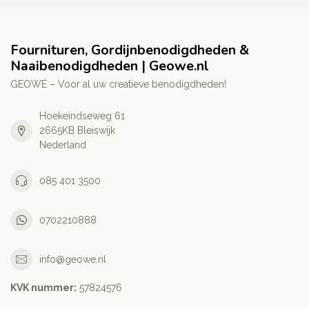
Fournituren, Gordijnbenodigdheden &
Naaibenodigdheden | Geowe.nl
GEOWÉ – Voor al uw creatieve benodigdheden!
Hoekeindseweg 61
2665KB Bleiswijk
Nederland
085 401 3500
0702210888
info@geowe.nl
KVK nummer:
‭57824576‬