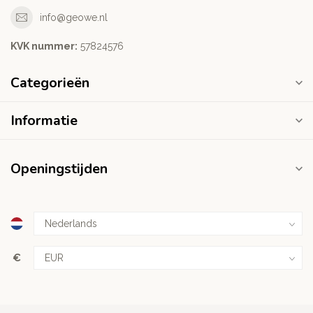
info@geowe.nl
KVK nummer:
‭57824576‬
Categorieën
Informatie
Openingstijden
€