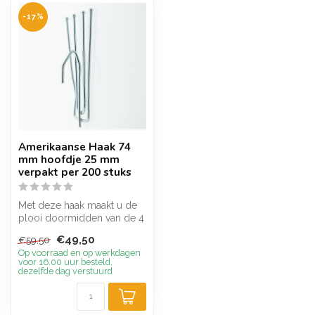
-17%
Amerikaanse Haak 74
mm hoofdje 25 mm
verpakt per 200 stuks
Met deze haak maakt u de
plooi doormidden van de 4
pootjes van de haak. De
€49,50
€59,50
total...
Op voorraad en op werkdagen
voor 16.00 uur besteld,
dezelfde dag verstuurd