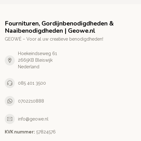
Fournituren, Gordijnbenodigdheden &
Naaibenodigdheden | Geowe.nl
GEOWÉ – Voor al uw creatieve benodigdheden!
Hoekeindseweg 61
2665KB Bleiswijk
Nederland
085 401 3500
0702210888
info@geowe.nl
KVK nummer:
‭57824576‬