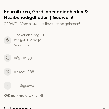
Fournituren, Gordijnbenodigdheden &
Naaibenodigdheden | Geowe.nl
GEOWÉ – Voor al uw creatieve benodigdheden!
Hoekeindseweg 61
2665KB Bleiswijk
Nederland
085 401 3500
0702210888
info@geowe.nl
KVK nummer:
‭57824576‬
Categorieën