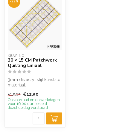
-22%
KEARING
30 × 15 CM Patchwork
Quilting Liniaal
3mm dik acryl stijf kunststof
materiaal.
De diagonale hoeken van
€12,50
€15,95
30, 45 en 60 g...
Op voorraad en op werkdagen
voor 16.00 uur besteld,
dezelfde dag verstuurd