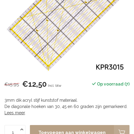
€12,50
€15,95
Op voorraad (7)
Incl. btw
3mm dik acryl stijf kunststof materiaal.
De diagonale hoeken van 30, 45 en 60 graden zijn gemarkeerd.
Lees meer
.
Toevoegen aan winkelwagen